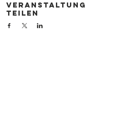
Veranstaltung
teilen
Kontaktanfrage
Lust auf besser leben gGmbH
Steinweg 6
60313 Frankfurt am Main
Telefon:
+49 (0)69 907 55 816
E-Mail:
hallo@greenit-up.de
Folge uns
Facebook
Instagram
Twitter